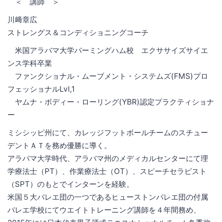
＜ 講師 ＞
川﨑章広
ストレングス＆コンディショニングコーチ
米国アラバマ大学バーミングハム校 エクササイズサイエ
ンス学科卒業
ファンクショナル・ムーブメント・システムズ(FMS)プロ
フェッショナルLvl,1
ヤムナ・ボディー・ローリング(YBR)認定プラクティショナ
ー
ミシシッピ州にて、カレッジフットボールチームのスチュー
デントＡＴを務め優勝に導く。
アラバマ大学時代、アラバマ州のメディカルセンターにて理
学療法士（PT）、作業療法士（OT）、スピーチセラピスト
（SPT）のもとでインターンを経験。
米国５大バレエ団の一つであるヒューストンバレエ団の付属
バレエ学校にてウエイトトレーニング講師を４年間務め、